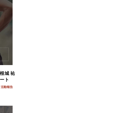
根城 祐
ポート
活動報告