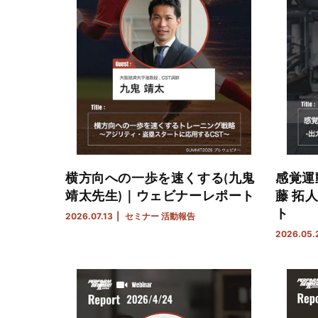
横方向への一歩を速くする(九鬼
感覚運
靖太先生)｜ウェビナーレポート
藤 拓
ト
2026.07.13
セミナー
活動報告
2026.05.