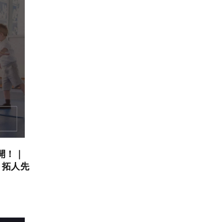
開！｜
 拓人先