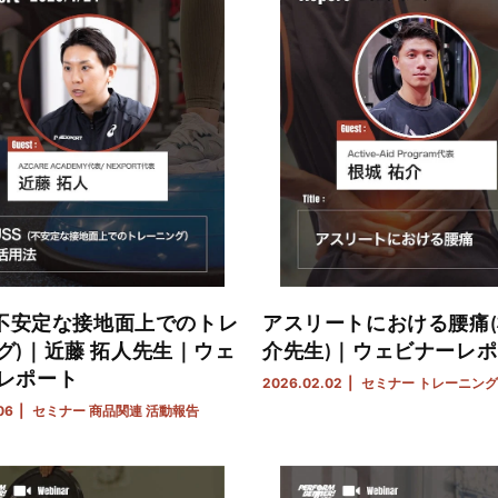
S(不安定な接地面上でのトレ
アスリートにおける腰痛(
グ)｜近藤 拓人先生｜ウェ
介先生)｜ウェビナーレ
レポート
2026.02.02
セミナー
トレーニング
06
セミナー
商品関連
活動報告