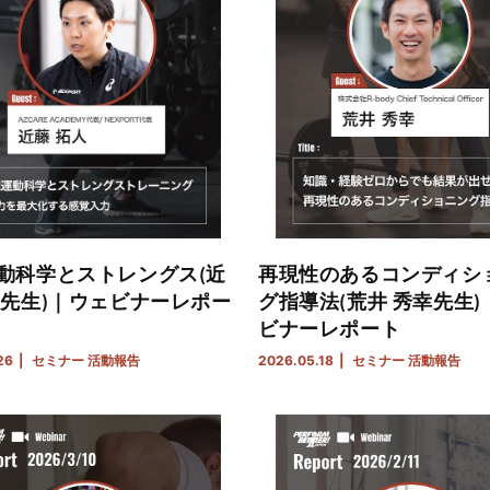
動科学とストレングス(近
再現性のあるコンディシ
人先生)｜ウェビナーレポー
グ指導法(荒井 秀幸先生)
ビナーレポート
26
セミナー
活動報告
2026.05.18
セミナー
活動報告