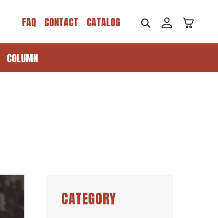
ロ
カ
グ
FAQ
CONTACT
CATALOG
ー
イ
ト
ン
COLUMN
CATEGORY