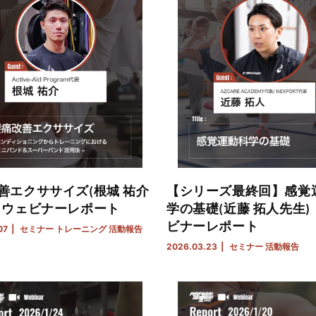
善エクササイズ(根城 祐介
【シリーズ最終回】感覚
｜ウェビナーレポート
学の基礎(近藤 拓人先生)
ビナーレポート
07
セミナー
トレーニング
活動報告
2026.03.23
セミナー
活動報告