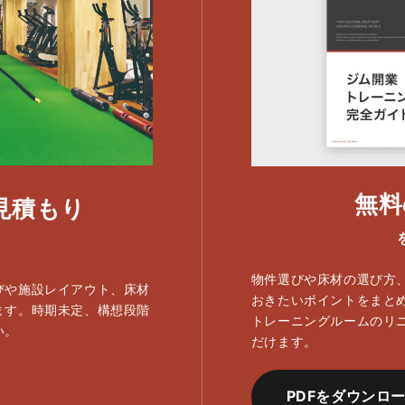
無料
見積もり
す
物件選びや床材の選び方
びや施設レイアウト、床材
おきたいポイントをまと
ます。時期未定、構想段階
トレーニングルームのリ
い。
だけます。
PDFをダウンロ