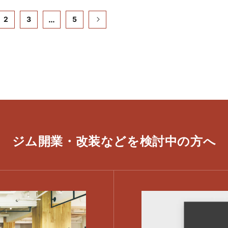
…
2
3
5
ジム開業・改装などを
​検討中の方へ