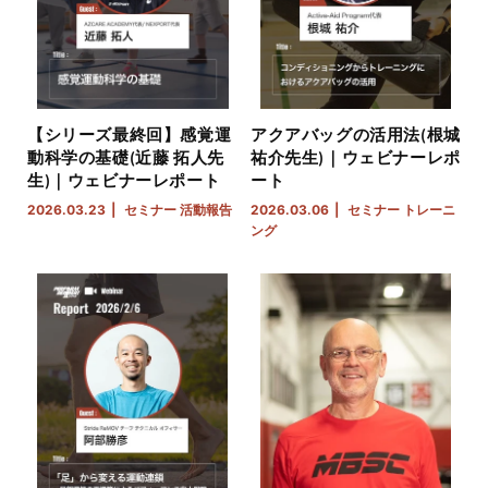
【シリーズ最終回】感覚運
アクアバッグの活用法(根城
動科学の基礎(近藤 拓人先
祐介先生)｜ウェビナーレポ
生)｜ウェビナーレポート
ート
2026.03.23
セミナー
活動報告
2026.03.06
セミナー
トレーニ
ング