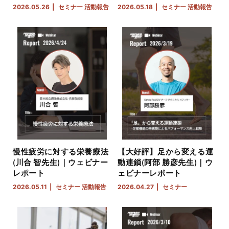
2026.05.26
セミナー
活動報告
2026.05.18
セミナー
活動報告
慢性疲労に対する栄養療法
【大好評】足から変える運
(川合 智先生)｜ウェビナー
動連鎖(阿部 勝彦先生)｜ウ
レポート
ェビナーレポート
2026.05.11
セミナー
活動報告
2026.04.27
セミナー