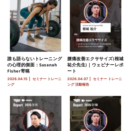
誰も語らないトレーニング
腰痛改善エクササイズ(根城
の心理的側面：Susanah
祐介先生)｜ウェビナーレポ
Fisher寄稿
ート
2026.04.15
セミナー
トレーニ
2026.04.07
セミナー
トレーニ
ング
ング
活動報告