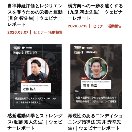
自律神経評価とレジリエン
横方向への一歩を速くする
スを養うための栄養と運動
(九鬼 靖太先生)｜ウェビナ
(川合 智先生)｜ウェビナー
ーレポート
レポート
2026.07.13
セミナー
活動報告
2026.08.07
セミナー
活動報告
感覚運動科学とストレング
再現性のあるコンディショ
ス(近藤 拓人先生)｜ウェビ
ニング指導法(荒井 秀幸先
ナーレポート
生)｜ウェビナーレポート