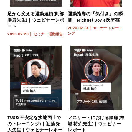
足から変える運動連鎖(阿部
運動指導の「気付き」の瞬
勝彦先生)｜ウェビナーレポ
間｜Michael Boyle氏寄稿
ート
2026.02.13
セミナー
トレーニ
ング
2026.02.20
セミナー
活動報告
TUSS(不安定な接地面上で
アスリートにおける腰痛(根
のトレーニング)｜近藤 拓
城 祐介先生)｜ウェビナー
人先生｜ウェビナーレポー
レポート