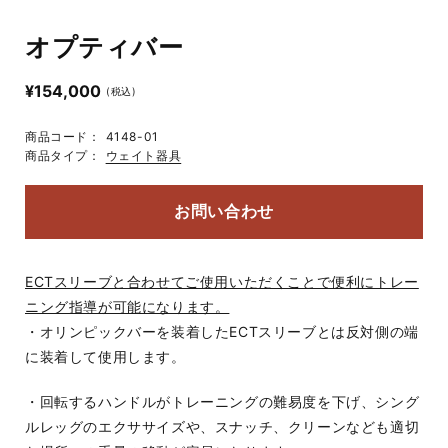
メ
メ
デ
デ
オプティバー
ィ
ィ
ア
ア
(1)
(2)
通
¥154,000
(税込)
を
を
常
開
開
く
く
価
商品コード：
4148-01
格
商品タイプ：
ウェイト器具
お問い合わせ
ECTスリーブと合わせてご使用いただくことで便利にトレー
ニング指導が可能になります。
・オリンピックバーを装着した
ECTスリーブとは反対側の端
に装着して使用します。
・回転するハンドルがトレーニングの難易度を下げ、シング
ルレッグのエクササイズや、スナッチ、クリーンなども適切