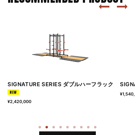
ク
SIGNATURE SERIES パワーラック
オプ
NEW
¥1,540,000
¥154,
通
通
常
常
Opt
価
価
げ、シ
格
格
ども適