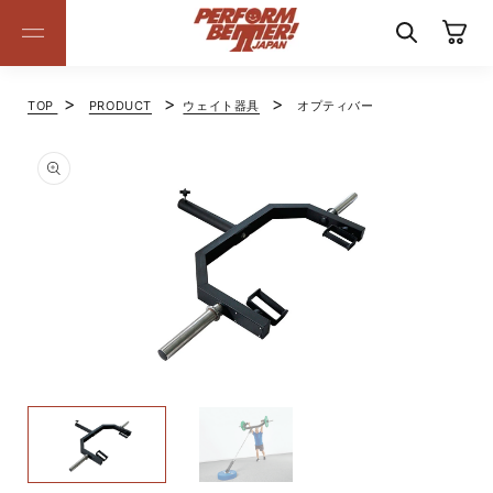
コンテ
カ
ンツに
ー
進む
ト
>
>
>
TOP
PRODUCT
ウェイト器具
オプティバー
モ
モ
ー
ー
ダ
ダ
ル
ル
で
で