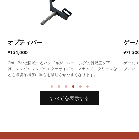
ゲームスピード360
¥71,500
通
常
ングの難易度を下
ゲームスピード360は加速、減速、ストップなどあらゆ
価
ナッチ、クリーンな
ブメントトレーニングにご活用いただけます。
ります。
格
すべてを表示する