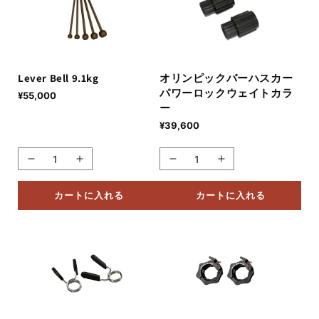
を
を
を
を
減
増
減
増
ら
や
ら
や
す
す
す
す
Lever Bell 9.1kg
オリンピックバーハスカー
パワーロックウェイトカラ
通
¥55,000
ー
常
価
通
¥39,600
格
常
価
Lever
Lever
格
オ
オ
Bell
Bell
リ
リ
9.1kg
9.1kg
カートに入れる
カートに入れる
ン
ン
の
の
ピ
ピ
数
数
ッ
ッ
量
量
ク
ク
を
を
バ
バ
減
増
ー
ー
ら
や
ハ
ハ
す
す