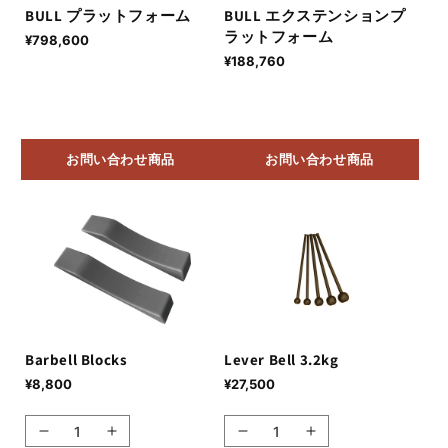
BULL プラットフォーム
BULL エクステンションプ
ラットフォーム
通
¥798,600
常
通
¥188,760
価
常
格
価
格
お問い合わせ商品
お問い合わせ商品
Barbell Blocks
Lever Bell 3.2kg
通
¥8,800
通
¥27,500
常
常
価
価
Barbell
Barbell
Lever
Lever
格
格