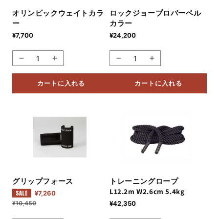
ス
ス
カ
カ
オリンピックウェイトカラ
ロックジョープロバーベル
ー
カラー
ー
ー
パ
パ
通
¥7,700
通
¥24,200
常
常
ワ
ワ
価
価
ー
ー
格
格
オ
オ
ロ
ロ
ロ
ロ
リ
リ
ッ
ッ
ッ
ッ
カートに入れる
カートに入れる
ン
ン
ク
ク
ク
ク
ピ
ピ
ジ
ジ
ウ
ウ
ッ
ッ
ョ
ョ
ェ
ェ
ク
ク
ー
ー
イ
イ
ウ
ウ
プ
プ
ト
ト
ェ
ェ
ロ
ロ
カ
カ
イ
イ
バ
バ
ラ
ラ
ト
ト
ー
ー
ー
ー
カ
カ
ベ
ベ
グリップフォース
トレーニングロープ
の
の
L12.2m W2.6cm 5.4kg
ラ
ラ
ル
ル
SALE
セ
¥7,260
通
数
数
ー
常
ー
ー
カ
カ
¥10,450
通
¥42,350
量
量
ル
価
常
の
の
ラ
ラ