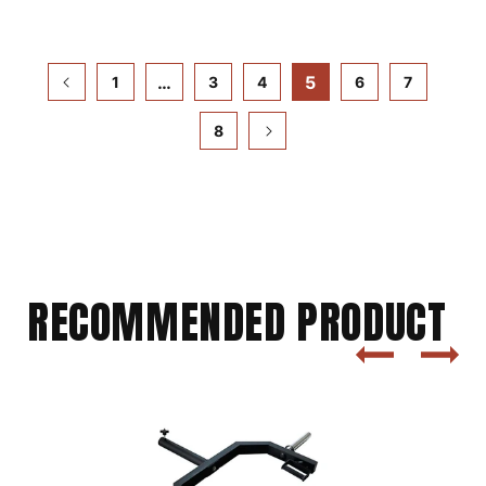
す
す
…
5
1
3
4
6
7
8
RECOMMENDED PRODUCT