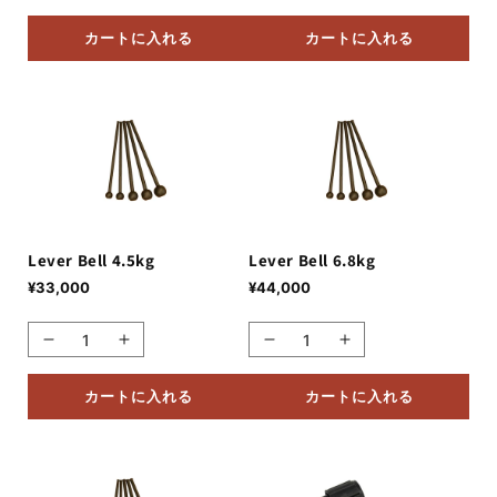
Blocks
Blocks
Bell
Bell
3.2kg
3.2kg
の
の
カートに入れる
カートに入れる
の
の
数
数
数
数
量
量
量
量
を
を
を
を
減
増
減
増
ら
や
ら
や
す
す
す
す
Lever Bell 4.5kg
Lever Bell 6.8kg
通
¥33,000
通
¥44,000
常
常
価
価
Lever
Lever
Lever
Lever
格
格
Bell
Bell
Bell
Bell
4.5kg
4.5kg
6.8kg
6.8kg
カートに入れる
カートに入れる
の
の
の
の
数
数
数
数
量
量
量
量