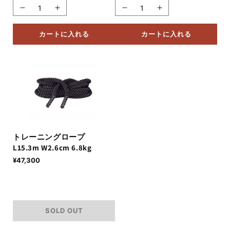
価
格
価
を
を
数
数
ー
ー
格
格
グ
グ
ト
ト
減
増
量
量
の
の
リ
リ
レ
レ
ら
や
を
を
数
数
カートに入れる
カートに入れる
ッ
ッ
ー
ー
す
す
減
増
量
量
プ
プ
ニ
ニ
ら
や
を
を
フ
フ
ン
ン
す
す
減
増
ォ
ォ
グ
グ
ら
や
ー
ー
ロ
ロ
す
す
ス
ス
ー
ー
の
の
プ
プ
L12.2m
L12.2m
数
数
W2.6cm
W2.6cm
量
量
トレーニングロープ
5.4kg
5.4kg
L15.3m W2.6cm 6.8kg
を
を
の
の
減
増
通
¥47,300
数
数
常
ら
や
価
量
量
す
す
格
を
を
減
増
SOLD OUT
ら
や